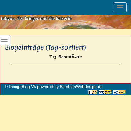
Toggl
navig
Blogeinträge (Tag-sortiert)
Tag:
RaststÃ¤tte
© DesignBlog V5 powered by BlueLionWebdesign.de