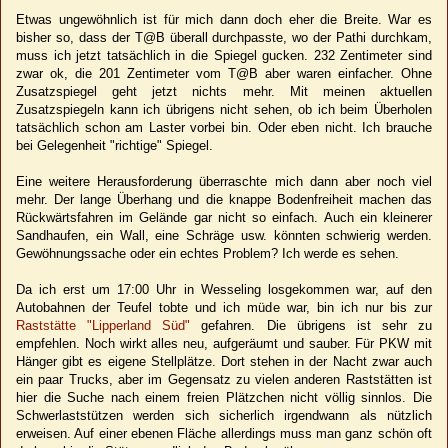
Etwas ungewöhnlich ist für mich dann doch eher die Breite. War es
bisher so, dass der T@B überall durchpasste, wo der Pathi durchkam,
muss ich jetzt tatsächlich in die Spiegel gucken. 232 Zentimeter sind
zwar ok, die 201 Zentimeter vom T@B aber waren einfacher. Ohne
Zusatzspiegel geht jetzt nichts mehr. Mit meinen aktuellen
Zusatzspiegeln kann ich übrigens nicht sehen, ob ich beim Überholen
tatsächlich schon am Laster vorbei bin. Oder eben nicht. Ich brauche
bei Gelegenheit "richtige" Spiegel.
Eine weitere Herausforderung überraschte mich dann aber noch viel
mehr. Der lange Überhang und die knappe Bodenfreiheit machen das
Rückwärtsfahren im Gelände gar nicht so einfach. Auch ein kleinerer
Sandhaufen, ein Wall, eine Schräge usw. könnten schwierig werden.
Gewöhnungssache oder ein echtes Problem? Ich werde es sehen.
Da ich erst um 17:00 Uhr in Wesseling losgekommen war, auf den
Autobahnen der Teufel tobte und ich müde war, bin ich nur bis zur
Raststätte "Lipperland Süd"
gefahren. Die übrigens ist sehr zu
empfehlen. Noch wirkt alles neu, aufgeräumt und sauber. Für PKW mit
Hänger gibt es eigene Stellplätze. Dort stehen in der Nacht zwar auch
ein paar Trucks, aber im Gegensatz zu vielen anderen Raststätten ist
hier die Suche nach einem freien Plätzchen nicht völlig sinnlos. Die
Schwerlaststützen werden sich sicherlich irgendwann als nützlich
erweisen. Auf einer ebenen Fläche allerdings muss man ganz schön oft