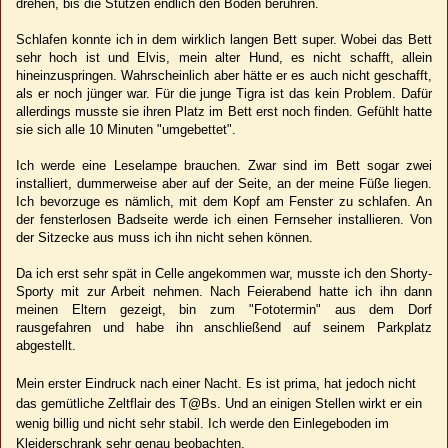
drehen, bis die Stützen endlich den Boden berühren.
Schlafen konnte ich in dem wirklich langen Bett super. Wobei das Bett
sehr hoch ist und Elvis, mein alter Hund, es nicht schafft, allein
hineinzuspringen. Wahrscheinlich aber hätte er es auch nicht geschafft,
als er noch jünger war. Für die junge Tigra ist das kein Problem. Dafür
allerdings musste sie ihren Platz im Bett erst noch finden. Gefühlt hatte
sie sich alle 10 Minuten "umgebettet".
Ich werde eine Leselampe brauchen. Zwar sind im Bett sogar zwei
installiert, dummerweise aber auf der Seite, an der meine Füße liegen.
Ich bevorzuge es nämlich, mit dem Kopf am Fenster zu schlafen. An
der fensterlosen Badseite werde ich einen Fernseher installieren. Von
der Sitzecke aus muss ich ihn nicht sehen können.
Da ich erst sehr spät in Celle angekommen war, musste ich den Shorty-
Sporty mit zur Arbeit nehmen. Nach Feierabend hatte ich ihn dann
meinen Eltern gezeigt, bin zum "Fototermin" aus dem Dorf
rausgefahren und habe ihn anschließend auf seinem Parkplatz
abgestellt.
Mein erster Eindruck nach einer Nacht. Es ist prima, hat jedoch nicht
das gemütliche Zeltflair des T@Bs. Und an einigen Stellen wirkt er ein
wenig billig und nicht sehr stabil. Ich werde den Einlegeboden im
Kleiderschrank sehr genau beobachten.