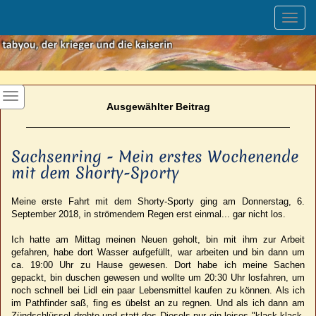
Toggl
navig
Ausgewählter Beitrag
Sachsenring - Mein erstes Wochenende
mit dem Shorty-Sporty
Meine erste Fahrt mit dem Shorty-Sporty ging am Donnerstag, 6.
September 2018, in strömendem Regen erst einmal... gar nicht los.
Ich hatte am Mittag meinen Neuen geholt, bin mit ihm zur Arbeit
gefahren, habe dort Wasser aufgefüllt, war arbeiten und bin dann um
ca. 19:00 Uhr zu Hause gewesen. Dort habe ich meine Sachen
gepackt, bin duschen gewesen und wollte um 20:30 Uhr losfahren, um
noch schnell bei Lidl ein paar Lebensmittel kaufen zu können. Als ich
im Pathfinder saß, fing es übelst an zu regnen. Und als ich dann am
Zündschlüssel drehte und statt des Diesels nur ein leises "klack-klack-