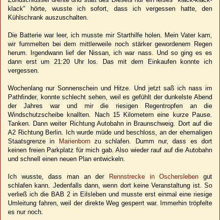
klack" hörte, wusste ich sofort, dass ich vergessen hatte, den
Kühlschrank auszuschalten.
Die Batterie war leer, ich musste mir Starthilfe holen. Mein Vater kam,
wir fummelten bei dem mittlerweile noch stärker gewordenem Regen
herum. Irgendwann lief der Nissan, ich war nass. Und so ging es es
dann erst um 21:20 Uhr los. Das mit dem Einkaufen konnte ich
vergessen.
Wochenlang nur Sonnenschein und Hitze. Und jetzt saß ich nass im
Pathfinder, konnte schlecht sehen, weil es gefühlt der dunkelste Abend
der Jahres war und mir die riesigen Regentropfen an die
Windschutzscheibe knallten. Nach 15 Kilometern eine kurze Pause.
Tanken. Dann weiter Richtung Autobahn in Braunschweig. Dort auf die
A2 Richtung Berlin. Ich wurde müde und beschloss, an der ehemaligen
Staatsgrenze in
Marienborn
zu schlafen. Dumm nur, dass es dort
keinen freien Parkplatz für mich gab. Also wieder rauf auf die Autobahn
und schnell einen neuen Plan entwickeln.
Ich wusste, dass man an der
Rennstrecke in Oschersleben
gut
schlafen kann. Jedenfalls dann, wenn dort keine Veranstaltung ist. So
verließ ich die BAB 2 in Eilsleben und musste erst einmal eine riesige
Umleitung fahren, weil der direkte Weg gesperrt war. Immerhin tröpfelte
es nur noch.