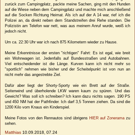
zurück zum Campingplatz, packte meine Sachen, ging mit den Hunden
auf die Wiese neben dem Campingplatz und machte mich anschließend
auf die Socken Richtung Heimat. Als ich auf der A 14 war, rief ich die
Polizei an, da direkt neben dem Standstreifen drei Rehe standen. Die
Polizistin am Telefon war nett, was aus meinem Anruf wurde, weiß ich
jedoch nicht.
Um ca. 22:30 Uhr war ich nach 875 Kilometern wieder zu Hause.
Meine Erkenntnisse der ersten "richtigen" Fahrt: Es ist egal, wie breit
ein Wohnwagen ist. Jedenfalls auf Bundesstraßen und Autobahnen.
Viel entscheidender ist die Länge. Kurven kann ich nicht mehr so
"sportlich" nehmen wie bisher und der Scheitelpunkt ist von nun an
nicht mehr das angestrebte Ziel.
Dafür aber liegt der Shorty-Sporty wie ein Brett auf der Straße.
Seitenwind und überholende LKW waren kaum zu spüren. Und das
Gewicht? Was soll ich schreiben? Ich kann dazu nichts sagen. 190 PS
und 450 NM hat der Pathfinder. Ich darf 3,5 Tonnen ziehen. Da sind die
1200 Kilo vom Knaus ein Kinderspiel.
Meine Fotos von den Rennautos sind übrigens
HIER auf Zonerama
zu
sehen.
Matthias
10.09.2018, 07.24