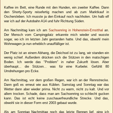
Kaffee im Bett, eine Runde mit den Hunden, ein zweiter Kaffee. Dann
den Shorty-Sporty reisefertig machen und ab zum Marktkauf in
Oschersleben. Ich musste ja den Einkauf noch nachholen. Um halb elf
war ich auf der Autobahn A14 und fuhr Richtung Süden.
Am Nachmittag kam ich am
Sachsenring in Hohenstein-Ernstthal
an.
Der Mensch vom Campingplatz erkannte mich wieder und wusste
sogar, wo ich im letzten Jahr gestanden hatte. Und das, obwohl mein
Wohnwagen ja nun erheblich unauffälliger ist.
Der Platz ist an einem Abhang, die Deichsel ist zu lang, wir standen ein
wenig schief. Außerdem drücken sich die Stützen in den matschigen
Boden. Ich werde das "Problem" in naher Zukunft lösen. Aber
überhaupt... die Stützen... was für eine Kurbelei. Gefühlt 80
Umdrehungen pro Ecke.
Am Nachmittag, vor dem großen Regen, war ich an der Rennstrecke.
Dann goß es erneut wie aus Küblen. Samstag und Sonntag war das
Wetter dann aber wieder prima. Nicht zu warm, nicht zu kalt. Und vor
allem trocken. Schade, dass man am Sachsenring so schlecht gucken
kann. Das ist echt keine zuschauerfreundliche Strecke. Und das,
obwohl sie in dieser Form erst 2003 gebaut wurde.
Als am Sonntag Nachmittag noch das letzte Rennen lief, ging ich