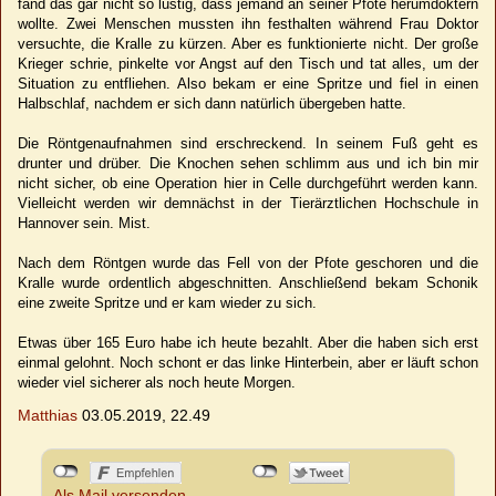
fand das gar nicht so lustig, dass jemand an seiner Pfote herumdoktern
wollte. Zwei Menschen mussten ihn festhalten während Frau Doktor
versuchte, die Kralle zu kürzen. Aber es funktionierte nicht. Der große
Krieger schrie, pinkelte vor Angst auf den Tisch und tat alles, um der
Situation zu entfliehen. Also bekam er eine Spritze und fiel in einen
Halbschlaf, nachdem er sich dann natürlich übergeben hatte.
Die Röntgenaufnahmen sind erschreckend. In seinem Fuß geht es
drunter und drüber. Die Knochen sehen schlimm aus und ich bin mir
nicht sicher, ob eine Operation hier in Celle durchgeführt werden kann.
Vielleicht werden wir demnächst in der Tierärztlichen Hochschule in
Hannover sein. Mist.
Nach dem Röntgen wurde das Fell von der Pfote geschoren und die
Kralle wurde ordentlich abgeschnitten. Anschließend bekam Schonik
eine zweite Spritze und er kam wieder zu sich.
Etwas über 165 Euro habe ich heute bezahlt. Aber die haben sich erst
einmal gelohnt. Noch schont er das linke Hinterbein, aber er läuft schon
wieder viel sicherer als noch heute Morgen.
Matthias
03.05.2019, 22.49
Als Mail versenden