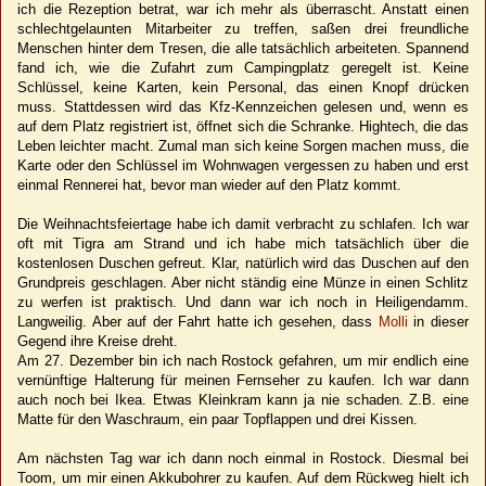
ich die Rezeption betrat, war ich mehr als überrascht. Anstatt einen
schlechtgelaunten Mitarbeiter zu treffen, saßen drei freundliche
Menschen hinter dem Tresen, die alle tatsächlich arbeiteten. Spannend
fand ich, wie die Zufahrt zum Campingplatz geregelt ist. Keine
Schlüssel, keine Karten, kein Personal, das einen Knopf drücken
muss. Stattdessen wird das Kfz-Kennzeichen gelesen und, wenn es
auf dem Platz registriert ist, öffnet sich die Schranke. Hightech, die das
Leben leichter macht. Zumal man sich keine Sorgen machen muss, die
Karte oder den Schlüssel im Wohnwagen vergessen zu haben und erst
einmal Rennerei hat, bevor man wieder auf den Platz kommt.
Die Weihnachtsfeiertage habe ich damit verbracht zu schlafen. Ich war
oft mit Tigra am Strand und ich habe mich tatsächlich über die
kostenlosen Duschen gefreut. Klar, natürlich wird das Duschen auf den
Grundpreis geschlagen. Aber nicht ständig eine Münze in einen Schlitz
zu werfen ist praktisch. Und dann war ich noch in Heiligendamm.
Langweilig. Aber auf der Fahrt hatte ich gesehen, dass
Molli
in dieser
Gegend ihre Kreise dreht.
Am 27. Dezember bin ich nach Rostock gefahren, um mir endlich eine
vernünftige Halterung für meinen Fernseher zu kaufen. Ich war dann
auch noch bei Ikea. Etwas Kleinkram kann ja nie schaden. Z.B. eine
Matte für den Waschraum, ein paar Topflappen und drei Kissen.
Am nächsten Tag war ich dann noch einmal in Rostock. Diesmal bei
Toom, um mir einen Akkubohrer zu kaufen. Auf dem Rückweg hielt ich