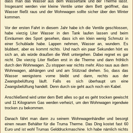
dass man das Wasser aus dem Wassertank und der Therme lässt.
Insgesamt werden vier kleine Ventile unter dem Bett geöffnet, das
Wasser fließt raus und der Wohnwagen sollte sicher über den Winter
kommen.
Vor der ersten Fahrt in diesem Jahr habe ich die Ventile geschlossen,
habe vierzig Liter Wasser in den Tank laufen lassen und beim
Einräumen des Sport gesehen, dass ich ein klein wenig Schmutz in
einer Schublade habe. Lappen nehmen, Wasser an, wundern. Es
blubbert, aber es kommt nichts. Und nach ein paar Sekunden hört es
sich an, als würde draußen die Welt untergehen. Dabei regnet es gar
nicht. Die vierzig Liter fließen erst in die Therme und dann fröhlich
durch den Wohnwagen. Zu stoppen war nichts mehr. Also raus aus dem
Wohnwagen, abhängen und und am Stützrad drehen. So, dass das
Wasser wenigstens vorne bleibt und dann, rechts aus der
Zwangsbelüftung läuft. Falls es sich überhaupt um eine
Zwangsbelüftung handelt. Denn durch sie geht auch noch ein Kabel.
Anschließend wird unter dem Bett alles so gut es geht trocken gewischt
und 11 Kilogramm Gas werden verheizt, um den Wohnwagen irgendwie
trocken zu bekommen.
Danach fährt man dann zu seinem Wohnwagenhändler und besorgt
einen neuen Behälter für die Truma Therme. Das Ding kostet fast 60
Euro und ist wohl Trumas Gelddruckmaschine. Ich habe nämlich nichts