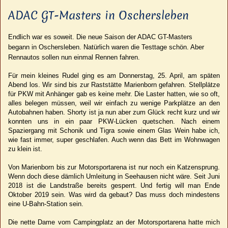
ADAC GT-Masters in Oschersleben
Endlich war es soweit. Die neue Saison der ADAC GT-Masters
begann in Oschersleben. Natürlich waren die Testtage schön. Aber
Rennautos sollen nun einmal Rennen fahren.
Für mein kleines Rudel ging es am Donnerstag, 25. April, am späten
Abend los. Wir sind bis zur Raststätte Marienborn gefahren. Stellplätze
für PKW mit Anhänger gab es keine mehr. Die Laster hatten, wie so oft,
alles belegen müssen, weil wir einfach zu wenige Parkplätze an den
Autobahnen haben. Shorty ist ja nun aber zum Glück recht kurz und wir
konnten uns in ein paar PKW-Lücken quetschen. Nach einem
Spaziergang mit Schonik und Tigra sowie einem Glas Wein habe ich,
wie fast immer, super geschlafen. Auch wenn das Bett im Wohnwagen
zu klein ist.
Von Marienborn bis zur Motorsportarena ist nur noch ein Katzensprung.
Wenn doch diese dämlich Umleitung in Seehausen nicht wäre. Seit Juni
2018 ist die Landstraße bereits gesperrt. Und fertig will man Ende
Oktober 2019 sein. Was wird da gebaut? Das muss doch mindestens
eine U-Bahn-Station sein.
Die nette Dame vom Campingplatz an der Motorsportarena hatte mich