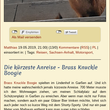
Als Mail versenden
Matthias
19.05.2019, 21.00
|
(13/0)
Kommentare
(
RSS
) |
PL
|
einsortiert in:
|
Tags:
Reisen
,
Sachsen-Anhalt
,
Motorsport
,
Die kürzeste Anreise - Brass Knuckle
Boogie
Brass Knuckle Boogie
spielten im Lindenhof in Garßen auf. Und ich
hatte meine wahrscheinlich jemals kürzeste Anreise. 700 Meter musste
ich den Wohnwagen ziehen, um meinen Schlafplatz auf dem
Schützenplatz in Garßen zu erreichen. Aber wenn man nicht nur Fotos
machen, sondern auch ein paar Gläser Bier trinken möchte, lohnt sich
auch jeder noch so kurze Weg mit dem Shorty-Sporty. Und nur ein paar
Meter vom Maibaum entfernt kann man super ruhig schlafen.