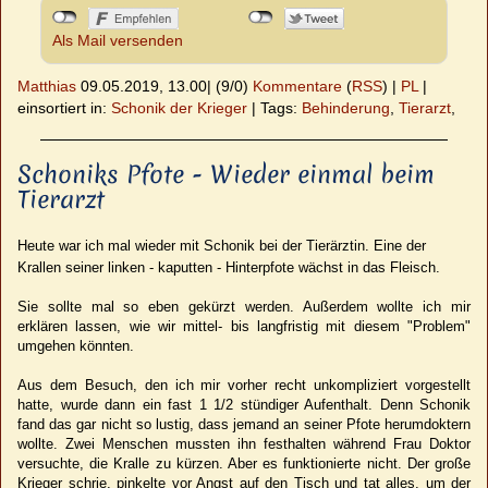
Als Mail versenden
Matthias
09.05.2019, 13.00
|
(9/0)
Kommentare
(
RSS
) |
PL
|
einsortiert in:
Schonik der Krieger
|
Tags:
Behinderung
,
Tierarzt
,
Schoniks Pfote - Wieder einmal beim
Tierarzt
Heute war ich mal wieder mit Schonik bei der Tierärztin. Eine der
Krallen seiner linken - kaputten - Hinterpfote wächst in das Fleisch.
Sie sollte mal so eben gekürzt werden. Außerdem wollte ich mir
erklären lassen, wie wir mittel- bis langfristig mit diesem "Problem"
umgehen könnten.
Aus dem Besuch, den ich mir vorher recht unkompliziert vorgestellt
hatte, wurde dann ein fast 1 1/2 stündiger Aufenthalt. Denn Schonik
fand das gar nicht so lustig, dass jemand an seiner Pfote herumdoktern
wollte. Zwei Menschen mussten ihn festhalten während Frau Doktor
versuchte, die Kralle zu kürzen. Aber es funktionierte nicht. Der große
Krieger schrie, pinkelte vor Angst auf den Tisch und tat alles, um der