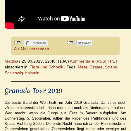
Als Mail versenden
Matthias
25.09.2019, 22.40
|
(13/0)
Kommentare
(
RSS
) |
PL
|
einsortiert in:
Tigra und Schonik
|
Tags:
Meer
,
Ostsee
,
Strand
,
Schleswig-Holstein
,
Granada Tour 2019
Die beste Band der Welt heißt im Jahr 2019 Granada. Da ist es doch
völlig selbstverständlich, dass man sich auch als Niedersachse auf den
Weg macht, wenn die Jungs aus Graz in Bayern aufspielen. Am
Donnerstag, 5. September, rollten die Räder des Pathfinders und des
Knaus Richtung Süden. Die erste Nacht habe ich an der Rennstrecke in
Oschersleben geschlafen. Oschersleben liegt mehr oder weniger auf