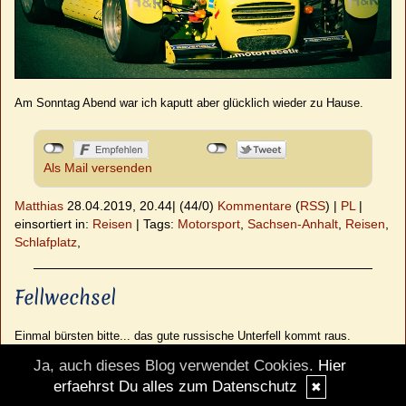
Am Sonntag Abend war ich kaputt aber glücklich wieder zu Hause.
Als Mail versenden
Matthias
28.04.2019, 20.44
|
(44/0)
Kommentare
(
RSS
) |
PL
|
einsortiert in:
Reisen
|
Tags:
Motorsport
,
Sachsen-Anhalt
,
Reisen
,
Schlafplatz
,
Fellwechsel
Einmal bürsten bitte... das gute russische Unterfell kommt raus.
Ja, auch dieses Blog verwendet Cookies.
Hier
erfaehrst Du alles zum Datenschutz
✖