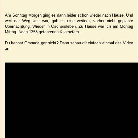
Am Sonntag Morgen ging es dann leider schon wieder nach Hause. Und
weil der Weg weit war, gab es eine weitere, vorher nicht geplante
Übernachtung. Wieder in Oschersleben. Zu Hause war ich am Montag
Mittag. Nach 1355 gefahrenen Kilometern.
Du kennst Granada gar nicht? Dann schau dir einfach einmal das Video
an: