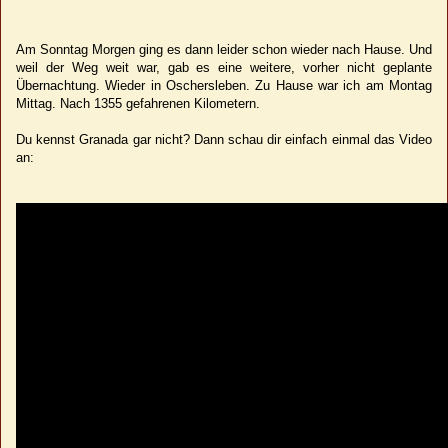
Am Sonntag Morgen ging es dann leider schon wieder nach Hause. Und
weil der Weg weit war, gab es eine weitere, vorher nicht geplante
Übernachtung. Wieder in Oschersleben. Zu Hause war ich am Montag
Mittag. Nach 1355 gefahrenen Kilometern.
Du kennst Granada gar nicht? Dann schau dir einfach einmal das Video
an: