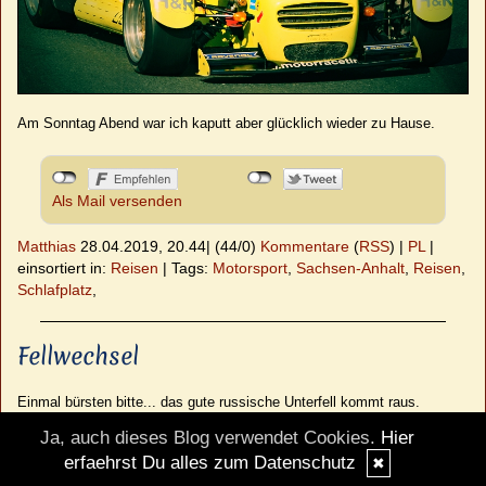
Am Sonntag Abend war ich kaputt aber glücklich wieder zu Hause.
Als Mail versenden
Matthias
28.04.2019, 20.44
|
(44/0)
Kommentare
(
RSS
) |
PL
|
einsortiert in:
Reisen
|
Tags:
Motorsport
,
Sachsen-Anhalt
,
Reisen
,
Schlafplatz
,
Fellwechsel
Einmal bürsten bitte... das gute russische Unterfell kommt raus.
Ja, auch dieses Blog verwendet Cookies.
Hier
erfaehrst Du alles zum Datenschutz
✖