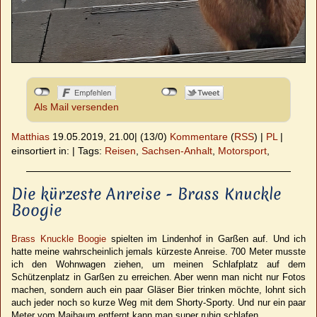
Als Mail versenden
Matthias
19.05.2019, 21.00
|
(13/0)
Kommentare
(
RSS
) |
PL
|
einsortiert in:
|
Tags:
Reisen
,
Sachsen-Anhalt
,
Motorsport
,
Die kürzeste Anreise - Brass Knuckle
Boogie
Brass Knuckle Boogie
spielten im Lindenhof in Garßen auf. Und ich
hatte meine wahrscheinlich jemals kürzeste Anreise. 700 Meter musste
ich den Wohnwagen ziehen, um meinen Schlafplatz auf dem
Schützenplatz in Garßen zu erreichen. Aber wenn man nicht nur Fotos
machen, sondern auch ein paar Gläser Bier trinken möchte, lohnt sich
auch jeder noch so kurze Weg mit dem Shorty-Sporty. Und nur ein paar
Meter vom Maibaum entfernt kann man super ruhig schlafen.