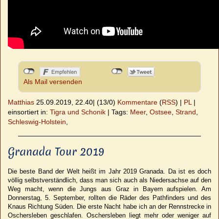
Als Mail versenden
Matthias
25.09.2019, 22.40
|
(13/0)
Kommentare
(
RSS
) |
PL
|
einsortiert in:
Tigra und Schonik
|
Tags:
Meer
,
Ostsee
,
Strand
,
Schleswig-Holstein
,
Granada Tour 2019
Die beste Band der Welt heißt im Jahr 2019 Granada. Da ist es doch
völlig selbstverständlich, dass man sich auch als Niedersachse auf den
Weg macht, wenn die Jungs aus Graz in Bayern aufspielen. Am
Donnerstag, 5. September, rollten die Räder des Pathfinders und des
Knaus Richtung Süden. Die erste Nacht habe ich an der Rennstrecke in
Oschersleben geschlafen. Oschersleben liegt mehr oder weniger auf