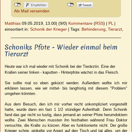
Als Mail versenden
Matthias
09.05.2019, 13.00
|
(9/0)
Kommentare
(
RSS
) |
PL
|
einsortiert in:
Schonik der Krieger
|
Tags:
Behinderung
,
Tierarzt
,
Schoniks Pfote - Wieder einmal beim
Tierarzt
Heute war ich mal wieder mit Schonik bei der Tierärztin. Eine der
Krallen seiner linken - kaputten - Hinterpfote wächst in das Fleisch.
Sie sollte mal so eben gekürzt werden. Außerdem wollte ich mir
erklären lassen, wie wir mittel- bis langfristig mit diesem "Problem"
umgehen könnten.
Aus dem Besuch, den ich mir vorher recht unkompliziert vorgestellt
hatte, wurde dann ein fast 1 1/2 stündiger Aufenthalt. Denn Schonik
fand das gar nicht so lustig, dass jemand an seiner Pfote herumdoktern
wollte. Zwei Menschen mussten ihn festhalten während Frau Doktor
versuchte, die Kralle zu kürzen. Aber es funktionierte nicht. Der große
Krieger schrie, pinkelte vor Angst auf den Tisch und tat alles, um der