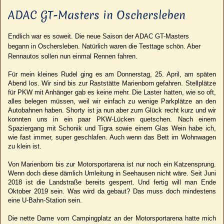
ADAC GT-Masters in Oschersleben
Endlich war es soweit. Die neue Saison der ADAC GT-Masters
begann in Oschersleben. Natürlich waren die Testtage schön. Aber
Rennautos sollen nun einmal Rennen fahren.
Für mein kleines Rudel ging es am Donnerstag, 25. April, am späten
Abend los. Wir sind bis zur Raststätte Marienborn gefahren. Stellplätze
für PKW mit Anhänger gab es keine mehr. Die Laster hatten, wie so oft,
alles belegen müssen, weil wir einfach zu wenige Parkplätze an den
Autobahnen haben. Shorty ist ja nun aber zum Glück recht kurz und wir
konnten uns in ein paar PKW-Lücken quetschen. Nach einem
Spaziergang mit Schonik und Tigra sowie einem Glas Wein habe ich,
wie fast immer, super geschlafen. Auch wenn das Bett im Wohnwagen
zu klein ist.
Von Marienborn bis zur Motorsportarena ist nur noch ein Katzensprung.
Wenn doch diese dämlich Umleitung in Seehausen nicht wäre. Seit Juni
2018 ist die Landstraße bereits gesperrt. Und fertig will man Ende
Oktober 2019 sein. Was wird da gebaut? Das muss doch mindestens
eine U-Bahn-Station sein.
Die nette Dame vom Campingplatz an der Motorsportarena hatte mich